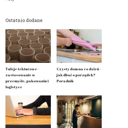
Ostatnio dodane
Tuleje tekturowe –
Czysty dom na co dzień –
zastosowanie w
jak dbać o porządek?
przemyśle, pakowaniu i
Poradnik
logistyce