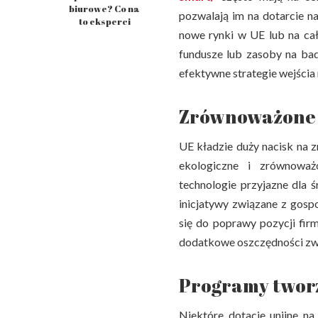
biurowe? Co na
pozwalają im na dotarcie na
to eksperci
nowe rynki w UE lub na ca
fundusze lub zasoby na ba
efektywne strategie wejścia n
Zrównoważone i
UE kładzie duży nacisk na 
ekologiczne i zrównoważ
technologie przyjazne dla 
inicjatywy związane z gos
się do poprawy pozycji fir
dodatkowe oszczędności zw
Programy tworz
Niektóre dotacje unijne na