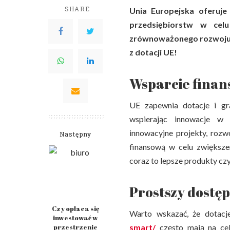
SHARE
Unia Europejska oferuje
przedsiębiorstw w cel
zrównoważonego rozwoju. 
z dotacji UE!
Wsparcie finan
UE zapewnia dotacje i gr
wspierając innowacje w 
innowacyjne projekty, roz
Następny
finansową w celu zwiększe
coraz to lepsze produkty cz
Prostszy dostę
Czy opłaca się
Warto wskazać, że dotacj
inwestować w
smart/
często mają na celu
przestrzenie