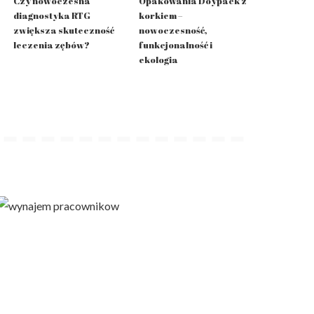
Czy nowoczesna
Opakowania Doypack z
diagnostyka RTG
korkiem –
zwiększa skuteczność
nowoczesność,
leczenia zębów?
funkcjonalność i
ekologia