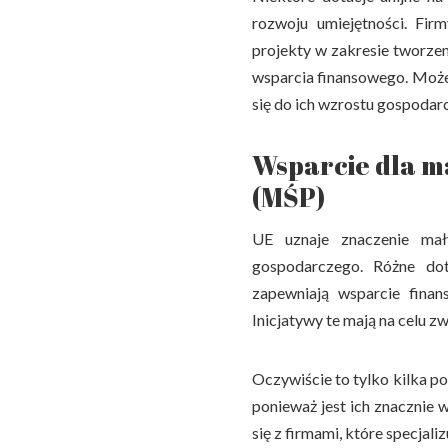
rozwoju umiejętności. Fir
projekty w zakresie tworzen
wsparcia finansowego. Może
się do ich wzrostu gospodar
Wsparcie dla ma
(MŚP)
UE uznaje znaczenie mał
gospodarczego. Różne do
zapewniają wsparcie fina
Inicjatywy te mają na celu z
Oczywiście to tylko kilka po
ponieważ jest ich znacznie 
się z firmami, które specjali