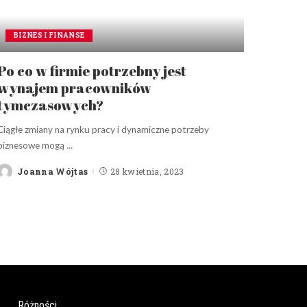
BIZNES I FINANSE
Po co w firmie potrzebny jest
wynajem pracowników
tymczasowych?
Ciągłe zmiany na rynku pracy i dynamiczne potrzeby
biznesowe mogą
...
Joanna Wójtas
28 kwietnia, 2023
Posted
by
Różności