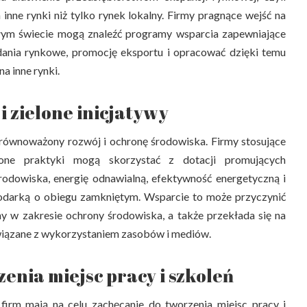
 inne rynki niż tylko rynek lokalny. Firmy pragnące wejść na
łym świecie mogą znaleźć programy wsparcia zapewniające
dania rynkowe, promocję eksportu i opracować dzięki temu
a inne rynki.
 zielone inicjatywy
zrównoważony rozwój i ochronę środowiska. Firmy stosujące
one praktyki mogą skorzystać z dotacji promujących
środowiska, energię odnawialną, efektywność energetyczną i
podarką o obiegu zamkniętym. Wsparcie to może przyczynić
my w zakresie ochrony środowiska, a także przekłada się na
iązane z wykorzystaniem zasobów i mediów.
enia miejsc pracy i szkoleń
 firm mają na celu zachęcanie do tworzenia miejsc pracy i