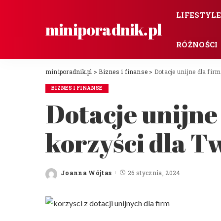
LIFESTYL
miniporadnik.pl
RÓŻNOŚCI
miniporadnik.pl
>
Biznes i finanse
>
Dotacje unijne dla fir
BIZNES I FINANSE
Dotacje unijne 
korzyści dla T
Joanna Wójtas
26 stycznia, 2024
Posted
by