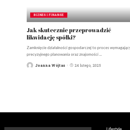
BIZNES I FINANSE
Jak skutecznie przeprowadzić
likwidację spółki?
Zamknięcie działalności gospodarczej to proces wymagając
precyzyjnego planowania oraz znajomości
...
Joanna Wójtas
24 lutego, 2025
Posted
by
Lifestyle