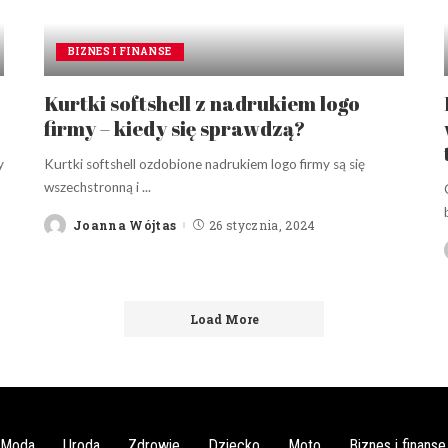
BIZNES I FINANSE
Kurtki softshell z nadrukiem logo
firmy – kiedy się sprawdzą?
y
Kurtki softshell ozdobione nadrukiem logo firmy są się
wszechstronną i
...
Joanna Wójtas
26 stycznia, 2024
Posted
by
Load More
Moda
Uroda
Zdrowie
Dziecko
Moto
Biznes i finanse