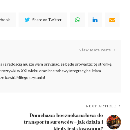
cebook
Share on Twitter
View More Posts
 i z radością muszę wam przyznać, że będę prowadzić tę stronkę.
rozrywki w XXI wieku oraz inne zabawy integracyjne. Mam
ze bawić. Miłego czytania!
NEXT ARTICLE
Dmuchawa bocznokanałowa do
transportu surowców – jak działa i
kiedy jest stosowana?