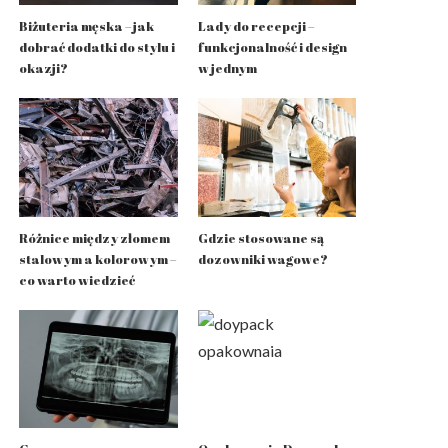
Biżuteria męska – jak
Lady do recepcji –
dobrać dodatki do stylu i
funkcjonalność i design
okazji?
w jednym
Różnice między złomem
Gdzie stosowane są
stalowym a kolorowym –
dozowniki wagowe?
co warto wiedzieć