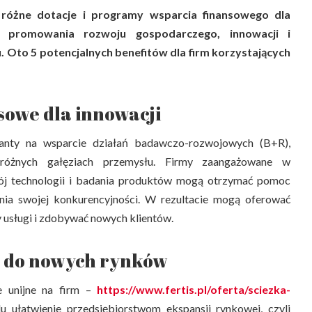
 różne dotacje i programy wsparcia finansowego dla
u promowania rozwoju gospodarczego, innowacji i
Oto 5 potencjalnych benefitów dla firm korzystających
sowe dla innowacji
anty na wsparcie działań badawczo-rozwojowych (B+R),
różnych gałęziach przemysłu. Firmy zaangażowane w
wój technologii i badania produktów mogą otrzymać pomoc
nia swojej konkurencyjności. W rezultacie mogą oferować
y usługi i zdobywać nowych klientów.
p do nowych rynków
e unijne na firm –
https://www.fertis.pl/oferta/sciezka-
 ułatwienie przedsiębiorstwom ekspansji rynkowej, czyli