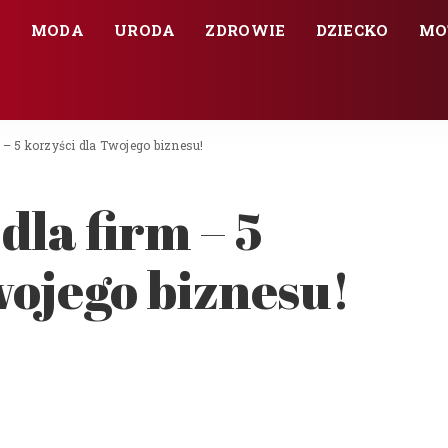
E
MODA
URODA
ZDROWIE
DZIECKO
MO
m – 5 korzyści dla Twojego biznesu!
dla firm – 5
wojego biznesu!