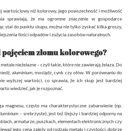
ej wartościowy niż kolorowy, jego powszechność i możliwość
ania sprawiają, że ma ogromne znaczenie w gospodarce
 stal do punktu skupu, można nie tylko zyskać kilka groszy,
niejszenia ilości odpadów i zużycia zasobów naturalnych.
od pojęciem złomu kolorowego?
etale nieżelazne – czyli takie, które nie zawierają żelaza. Do
 miedź, aluminium, mosiądz, cynk czy ołów. W porównaniu do
nie wyższej wartości, co sprawia, że ich skup jest bardziej
arto wiedzieć, jak je rozpoznać.
ga magnesu, często ma charakterystyczne zabarwienie (np.
minium – srebrzyste), jest też lżejszy i bardziej odporny na
blach, armaturze, puszkach, elementach elektronicznych czy
waż jego cena zależy od rodzaju metalu i czystości, dobrze