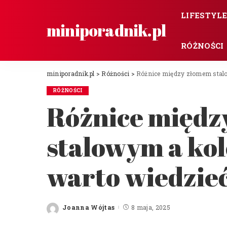
LIFESTYL
miniporadnik.pl
RÓŻNOŚCI
miniporadnik.pl
>
Różności
>
Różnice między złomem stal
RÓŻNOŚCI
Różnice międz
stalowym a ko
warto wiedzie
Joanna Wójtas
8 maja, 2025
Posted
by