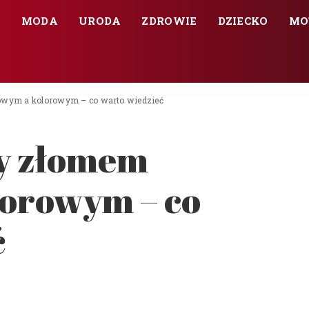
E
MODA
URODA
ZDROWIE
DZIECKO
MO
owym a kolorowym – co warto wiedzieć
y złomem
lorowym – co
ć