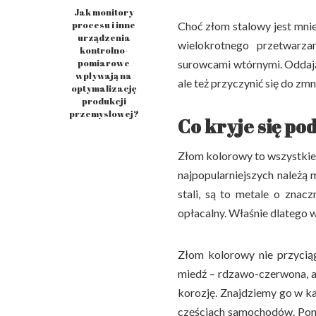
Jak monitory
procesu i inne
Choć złom stalowy jest mni
urządzenia
wielokrotnego przetwarz
kontrolno-
pomiarowe
surowcami wtórnymi. Oddając
wpływają na
ale też przyczynić się do zm
optymalizację
produkcji
przemysłowej?
Co kryje się p
Złom kolorowy to wszystkie m
najpopularniejszych należą
stali, są to metale o znacz
opłacalny. Właśnie dlatego w
Złom kolorowy nie przycią
miedź – rdzawo-czerwona, alu
korozję. Znajdziemy go w ka
częściach samochodów. Ponie