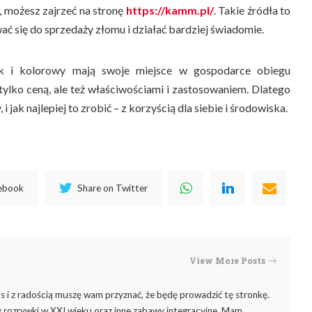
 możesz zajrzeć na stronę
https://kamm.pl/
. Takie źródła to
ć się do sprzedaży złomu i działać bardziej świadomie.
ak i kolorowy mają swoje miejsce w gospodarce obiegu
 tylko ceną, ale też właściwościami i zastosowaniem. Dlatego
i jak najlepiej to zrobić – z korzyścią dla siebie i środowiska.
cebook
Share on Twitter
View More Posts
 i z radością muszę wam przyznać, że będę prowadzić tę stronkę.
rozrywki w XXI wieku oraz inne zabawy integracyjne. Mam