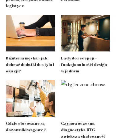
logistyce
Biżuteria męska – jak
Lady do recepcji –
dobrać dodatki do stylu i
funkcjonalność i design
okazji?
w jednym
Gdzie stosowane są
Czy nowoczesna
dozowniki wagowe?
diagnostyka RTG
zwiększa skuteczność