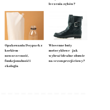
leczenia zębów?
Opakowania Doypack z
Wiosenne buty
korkiem –
motocyklowe – jak
nowoczesność,
wybrać idealne obuwie
funkcjonalność i
na sezon przejściowy?
ekologia