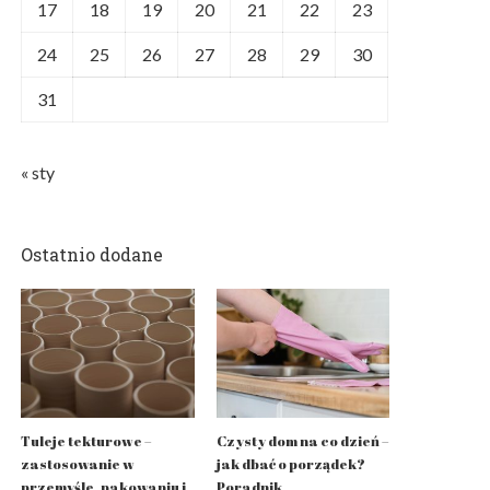
17
18
19
20
21
22
23
24
25
26
27
28
29
30
31
« sty
Ostatnio dodane
Tuleje tekturowe –
Czysty dom na co dzień –
zastosowanie w
jak dbać o porządek?
przemyśle, pakowaniu i
Poradnik