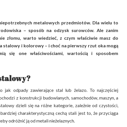
 niepotrzebnych metalowych przedmiotów. Dla wielu to
środowiska – sposób na odzysk surowców. Ale zanim
nie złomu, warto wiedzieć, z czym właściwie masz do
na stalowy i kolorowy – i choć na pierwszy rzut oka mogą
nią się one właściwościami, wartością i sposobem
 stalowy?
o jak odpady zawierające stal lub żelazo. To najczęściej
ochodzi z konstrukcji budowlanych, samochodów, maszyn, a
lowy dzieli się na różne kategorie, zależnie od czystości,
bardziej charakterystyczną cechą stali jest to, że przyciąga
eby odróżnić ją od metali nieżelaznych.