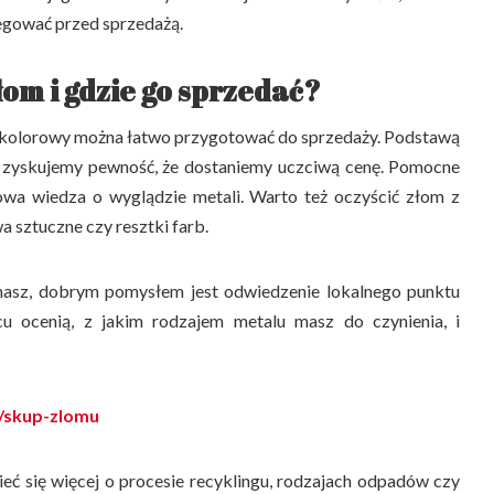
egować przed sprzedażą.
łom i gdzie go sprzedać?
i kolorowy można łatwo przygotować do sprzedaży. Podstawą
iej zyskujemy pewność, że dostaniemy uczciwą cenę. Pomocne
wa wiedza o wyglądzie metali. Warto też oczyścić złom z
a sztuczne czy resztki farb.
o masz, dobrym pomysłem jest odwiedzenie lokalnego punktu
u ocenią, z jakim rodzajem metalu masz do czynienia, i
l/skup-zlomu
zieć się więcej o procesie recyklingu, rodzajach odpadów czy