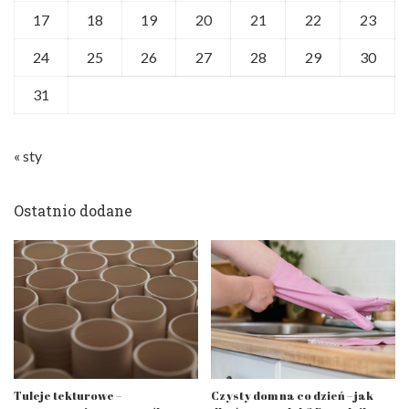
17
18
19
20
21
22
23
24
25
26
27
28
29
30
31
« sty
Ostatnio dodane
Tuleje tekturowe –
Czysty dom na co dzień – jak