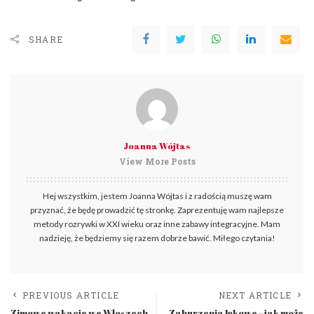
SHARE
Joanna Wójtas
View More Posts
Hej wszystkim, jestem Joanna Wójtas i z radością muszę wam
przyznać, że będę prowadzić tę stronkę. Zaprezentuję wam najlepsze
metody rozrywki w XXI wieku oraz inne zabawy integracyjne. Mam
nadzieję, że będziemy się razem dobrze bawić. Miłego czytania!
PREVIOUS ARTICLE
NEXT ARTICLE
Zimowe wakacje we Włoszech
Zaburzenia lękowe – jak może