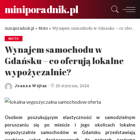
miniporadnik.pl
miniporadnik.pl
>
Moto
>
Wynajem samochodu w Gdańsku – co oferują lokalne wypożyczalnie?
MOTO
Wynajem samochodu w
Gdańsku – co oferują lokalne
wypożyczalnie?
Joanna Wójtas
29 stycznia, 2024
Posted
by
Osobom poszukującym elastyczności w samodzielnym
poruszaniu się po mieście i jego okolicach lokalne
wypożyczalnie samochodów w Gdańsku przedstawiają
wachlarz usług dostosowanych do potrzeb zarówno