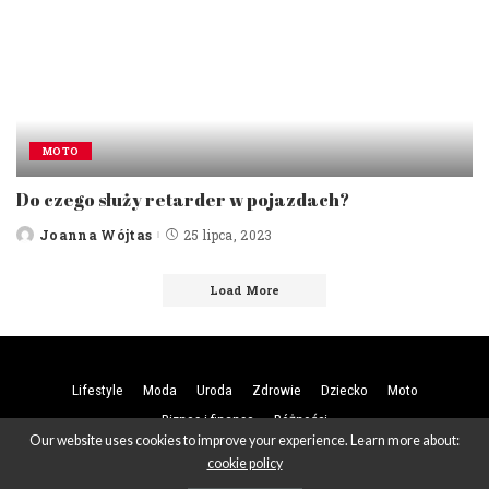
MOTO
Do czego służy retarder w pojazdach?
Joanna Wójtas
25 lipca, 2023
Posted
by
Load More
Lifestyle
Moda
Uroda
Zdrowie
Dziecko
Moto
Biznes i finanse
Różności
Our website uses cookies to improve your experience. Learn more about:
cookie policy