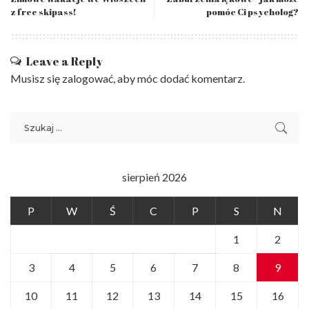
z free skipass!
pomóc Ci psycholog?
Leave a Reply
Musisz się
zalogować
, aby móc dodać komentarz.
sierpień 2026
P
W
Ś
C
P
S
N
1
2
3
4
5
6
7
8
9
10
11
12
13
14
15
16