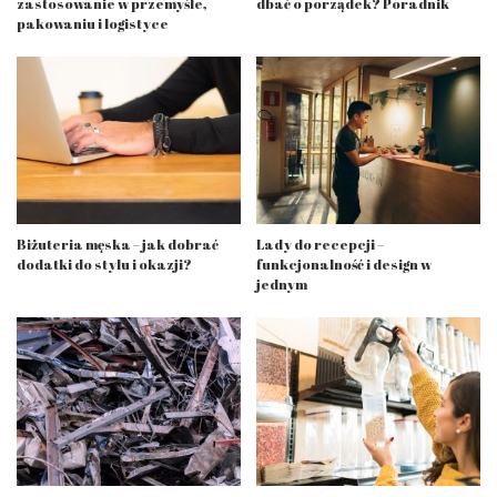
zastosowanie w przemyśle,
dbać o porządek? Poradnik
pakowaniu i logistyce
Biżuteria męska – jak dobrać
Lady do recepcji –
dodatki do stylu i okazji?
funkcjonalność i design w
jednym