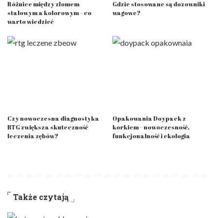
Różnice między złomem
Gdzie stosowane są dozowniki
stalowym a kolorowym – co
wagowe?
warto wiedzieć
Czy nowoczesna diagnostyka
Opakowania Doypack z
RTG zwiększa skuteczność
korkiem – nowoczesność,
leczenia zębów?
funkcjonalność i ekologia
Także czytają