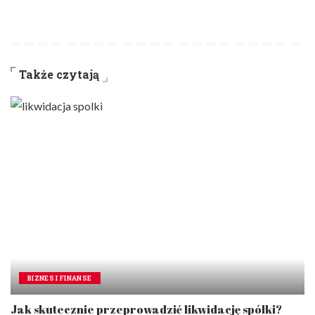
Także czytają
BIZNES I FINANSE
Jak skutecznie przeprowadzić likwidację spółki?