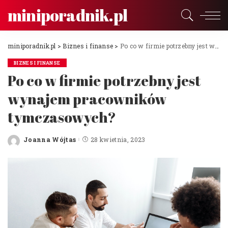
miniporadnik.pl
miniporadnik.pl
>
Biznes i finanse
>
Po co w firmie potrzebny jest wynajem pracowników tymczasowych?
BIZNES I FINANSE
Po co w firmie potrzebny jest
wynajem pracowników
tymczasowych?
Joanna Wójtas
28 kwietnia, 2023
Posted
by