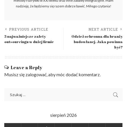
metody rozrywki w XXI wieku oraz inne zabawy integracyjne. Mam
nadzieję, że będziemy się razem dobrze bawić. Miłego czytania!
PREVIOUS ARTICLE
NEXT ARTICLE
3 najważniejsze zalety
Odzież ochronna dla branży
outsourcingu w dużej firmie
budowlanej. Jaka powinna
być?
Leave a Reply
Musisz się
zalogować
, aby móc dodać komentarz.
sierpień 2026