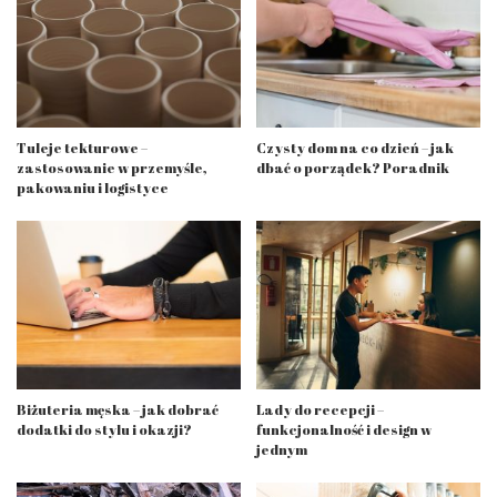
Tuleje tekturowe –
Czysty dom na co dzień – jak
zastosowanie w przemyśle,
dbać o porządek? Poradnik
pakowaniu i logistyce
Biżuteria męska – jak dobrać
Lady do recepcji –
dodatki do stylu i okazji?
funkcjonalność i design w
jednym