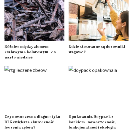
Różnice między złomem
Gdzie stosowane są dozowniki
stalowym a kolorowym – co
wagowe?
warto wiedzieć
Czy nowoczesna diagnostyka
Opakowania Doypack z
RTG zwiększa skuteczność
korkiem – nowoczesność,
leczenia zębów?
funkcjonalność i ekologia