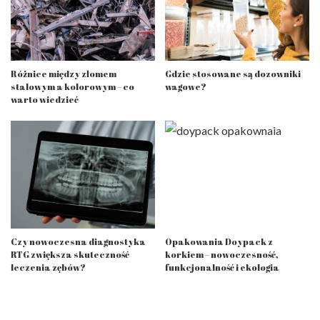
Różnice między złomem
Gdzie stosowane są dozowniki
stalowym a kolorowym – co
wagowe?
warto wiedzieć
Czy nowoczesna diagnostyka
Opakowania Doypack z
RTG zwiększa skuteczność
korkiem – nowoczesność,
leczenia zębów?
funkcjonalność i ekologia