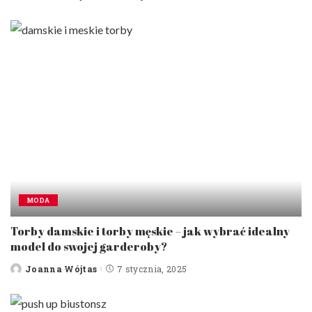
by
MODA
Torby damskie i torby męskie – jak wybrać idealny
model do swojej garderoby?
Joanna Wójtas
7 stycznia, 2025
Posted
by