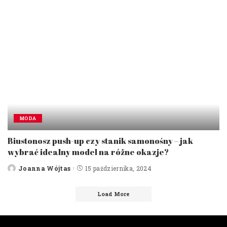
MODA
Biustonosz push-up czy stanik samonośny – jak
wybrać idealny model na różne okazje?
Joanna Wójtas
15 października, 2024
Posted
by
Load More