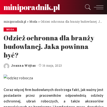
miniporadnik.pl
miniporadnik.pl
>
Moda
>
Odzież ochronna dla branży budowlanej. Jaka powinna być?
MODA
Odzież ochronna dla branży
budowlanej. Jaka powinna
być?
Joanna Wójtas
16 maja, 2023
Posted
by
Coraz więcej firm budowlanych dostrzega fakt, jak ważny jest
posiadanie przez pracowników odpowiednią odzieży
ochronnej, ubrań roboczych, a także akcesoriów
pozwalających na bezpieczną i komfortową pracę. decydując