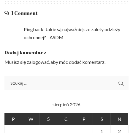
1 Comment
Pingback:
Jakie są najważniejsze zalety odzieży
ochronnej? - ASDM
Dodaj komentarz
Musisz się
zalogować
, aby móc dodać komentarz.
sierpień 2026
P
W
Ś
C
P
S
N
1
2