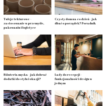
Tuleje tekturowe –
Czysty dom na co dzień – jak
zastosowanie w przemyśle,
dbać o porządek? Poradnik
pakowaniu i logistyce
Biżuteria męska – jak dobrać
Lady do recepcji –
dodatki do stylu i okazji?
funkcjonalność i design w
jednym