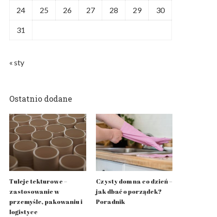
24
25
26
27
28
29
30
31
« sty
Ostatnio dodane
Tuleje tekturowe –
Czysty dom na co dzień –
zastosowanie w
jak dbać o porządek?
przemyśle, pakowaniu i
Poradnik
logistyce