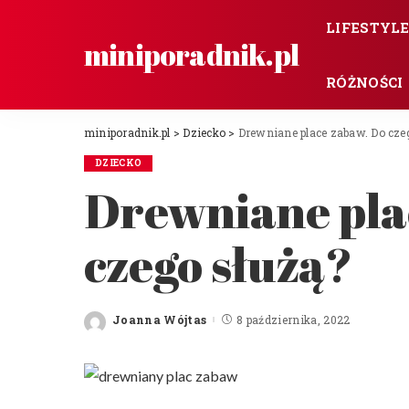
LIFESTYL
miniporadnik.pl
RÓŻNOŚCI
miniporadnik.pl
>
Dziecko
>
Drewniane place zabaw. Do cze
DZIECKO
Drewniane pla
czego służą?
Joanna Wójtas
8 października, 2022
Posted
by