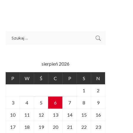
sierpień 2026
P
W
Ś
C
P
S
N
1
2
3
4
5
6
7
8
9
10
11
12
13
14
15
16
17
18
19
20
21
22
23