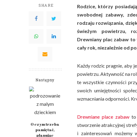
SHARE
Rodzice, którzy posiada
swobodnej zabawy, zde
rodzaju rozwiązania, dzię
świeżym powietrzu, ro
Drewniany plac zabaw to
cały rok, niezależnie od p
Każdy rodzic pragnie, aby 
powietrzu. Aktywność na rolk
Następny
te wszystkie czynności prz
swoich umiejętności społec
wzmacniania odporności. Kr
Drewniane place zabaw
to
O czym trzeba
stworzenie atrakcyjnej strefy
pamiętać,
i zainteresowań możemy 
planując