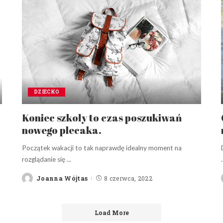
DZIECKO
w
Koniec szkoły to czas poszukiwań
nowego plecaka.
Początek wakacji to tak naprawdę idealny moment na
rozglądanie się
...
.
Joanna Wójtas
8 czerwca, 2022
Posted
by
Load More