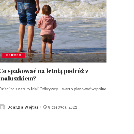
DZIECKO
Co spakować na letnią podróż z
maluszkiem?
Dzieci to z natury Mali Odkrywcy – warto planować wspólne
..
Joanna Wójtas
8 czerwca, 2022
Posted
by