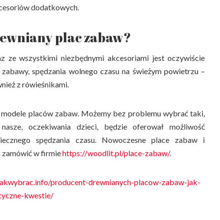
kcesoriów dodatkowych.
drewniany plac zabaw?
z ze wszystkimi niezbędnymi akcesoriami jest oczywiście
o zabawy, spędzania wolnego czasu na świeżym powietrzu –
nież z rówieśnikami.
e modele placów zabaw. Możemy bez problemu wybrać taki,
 nasze, oczekiwania dzieci, będzie oferował możliwość
piecznego spędzania czasu. Nowoczesne place zabaw i
 zamówić w firmie
https://woodlit.pl/place-zabaw/
.
jakwybrac.info/producent-drewnianych-placow-zabaw-jak-
tyczne-kwestie/