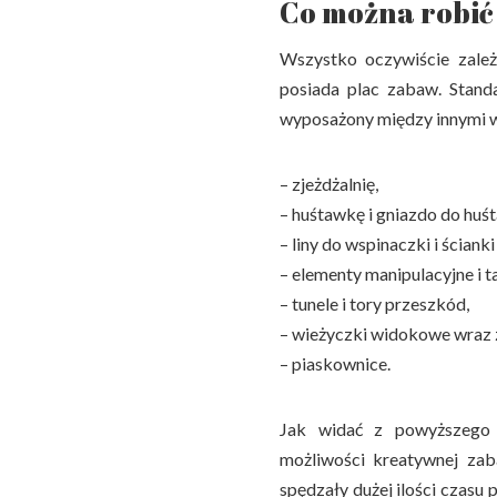
Co można robić
Wszystko oczywiście zależy
posiada plac zabaw. Stan
wyposażony między innymi 
– zjeżdżalnię,
– huśtawkę i gniazdo do huśt
– liny do wspinaczki i ścian
– elementy manipulacyjne i 
– tunele i tory przeszkód,
– wieżyczki widokowe wraz z
– piaskownice.
Jak widać z powyższego 
możliwości kreatywnej zab
spędzały dużej ilości czasu