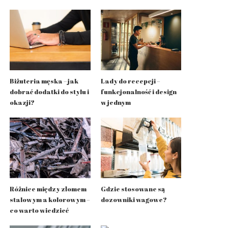
Biżuteria męska – jak
Lady do recepcji –
dobrać dodatki do stylu i
funkcjonalność i design
okazji?
w jednym
Różnice między złomem
Gdzie stosowane są
stalowym a kolorowym –
dozowniki wagowe?
co warto wiedzieć