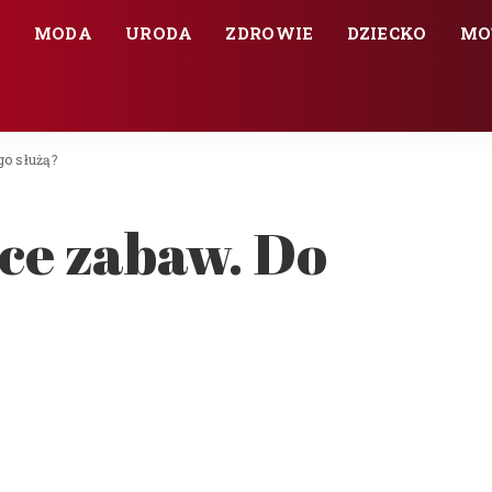
E
MODA
URODA
ZDROWIE
DZIECKO
MO
go służą?
ce zabaw. Do