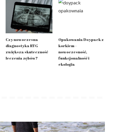
Czy nowoczesna
Opakowania Doypack z
diagnostyka RTG
korkiem –
zwiększa skuteczność
nowoczesność,
leczenia zębów?
funkcjonalność i
ekologia