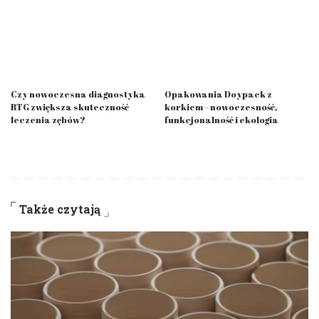
Czy nowoczesna diagnostyka
Opakowania Doypack z
RTG zwiększa skuteczność
korkiem – nowoczesność,
leczenia zębów?
funkcjonalność i ekologia
Także czytają