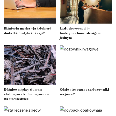
Biżuteria męska – jak dobrać
Lady do recepcji –
dodatki do stylu i okazji?
funkcjonalność i design w
jednym
Różnice między złomem
Gdzie stosowane są dozowniki
stalowym a kolorowym – co
wagowe?
warto wiedzieć