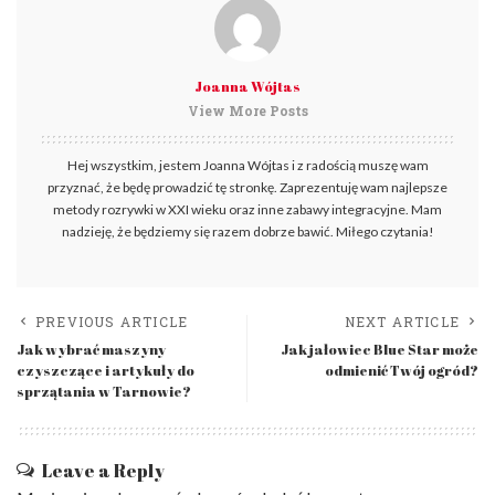
Joanna Wójtas
View More Posts
Hej wszystkim, jestem Joanna Wójtas i z radością muszę wam
przyznać, że będę prowadzić tę stronkę. Zaprezentuję wam najlepsze
metody rozrywki w XXI wieku oraz inne zabawy integracyjne. Mam
nadzieję, że będziemy się razem dobrze bawić. Miłego czytania!
PREVIOUS ARTICLE
NEXT ARTICLE
Jak wybrać maszyny
Jak jałowiec Blue Star może
czyszczące i artykuły do
odmienić Twój ogród?
sprzątania w Tarnowie?
Leave a Reply