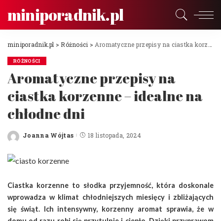
miniporadnik.pl
miniporadnik.pl
>
Różności
>
Aromatyczne przepisy na ciastka korzenne – idealne na chłodne dni
RÓŻNOŚCI
Aromatyczne przepisy na
ciastka korzenne – idealne na
chłodne dni
Joanna Wójtas
18 listopada, 2024
Posted
by
Ciastka korzenne to słodka przyjemność, która doskonale
wprowadza w klimat chłodniejszych miesięcy i zbliżających
się świąt. Ich intensywny, korzenny aromat sprawia, że w
domu od razu robi się przytulnie i ciepło. Dzięki przyprawom