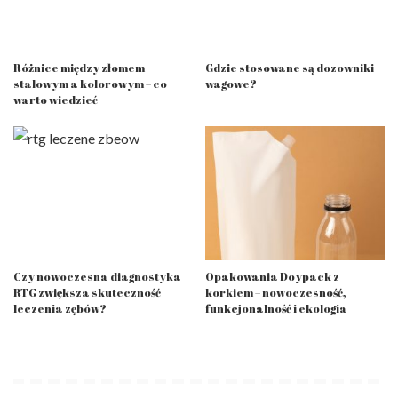
Różnice między złomem
Gdzie stosowane są dozowniki
stalowym a kolorowym – co
wagowe?
warto wiedzieć
Czy nowoczesna diagnostyka
Opakowania Doypack z
RTG zwiększa skuteczność
korkiem – nowoczesność,
leczenia zębów?
funkcjonalność i ekologia