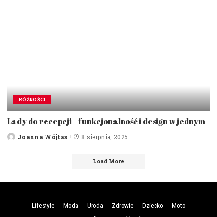
RÓŻNOŚCI
Lady do recepcji – funkcjonalność i design w jednym
Joanna Wójtas
8 sierpnia, 2025
Posted
by
Load More
Lifestyle
Moda
Uroda
Zdrowie
Dziecko
Moto