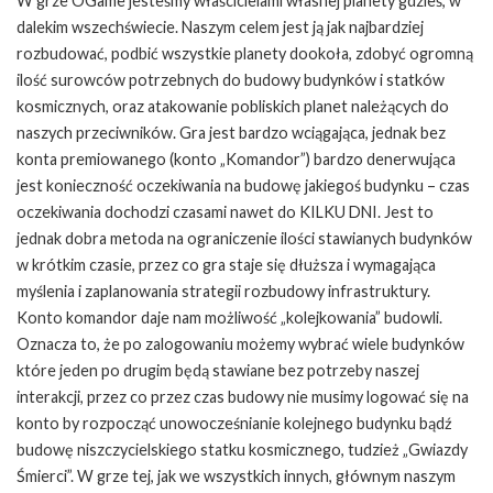
W grze OGame jesteśmy właścicielami własnej planety gdzieś, w
dalekim wszechświecie. Naszym celem jest ją jak najbardziej
rozbudować, podbić wszystkie planety dookoła, zdobyć ogromną
ilość surowców potrzebnych do budowy budynków i statków
kosmicznych, oraz atakowanie pobliskich planet należących do
naszych przeciwników. Gra jest bardzo wciągająca, jednak bez
konta premiowanego (konto „Komandor”) bardzo denerwująca
jest konieczność oczekiwania na budowę jakiegoś budynku – czas
oczekiwania dochodzi czasami nawet do KILKU DNI. Jest to
jednak dobra metoda na ograniczenie ilości stawianych budynków
w krótkim czasie, przez co gra staje się dłuższa i wymagająca
myślenia i zaplanowania strategii rozbudowy infrastruktury.
Konto komandor daje nam możliwość „kolejkowania” budowli.
Oznacza to, że po zalogowaniu możemy wybrać wiele budynków
które jeden po drugim będą stawiane bez potrzeby naszej
interakcji, przez co przez czas budowy nie musimy logować się na
konto by rozpocząć unowocześnianie kolejnego budynku bądź
budowę niszczycielskiego statku kosmicznego, tudzież „Gwiazdy
Śmierci”. W grze tej, jak we wszystkich innych, głównym naszym