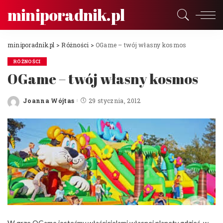
miniporadnik.pl
miniporadnik.pl
>
Różności
>
OGame – twój własny kosmos
RÓŻNOŚCI
OGame – twój własny kosmos
Joanna Wójtas
29 stycznia, 2012
Posted
by