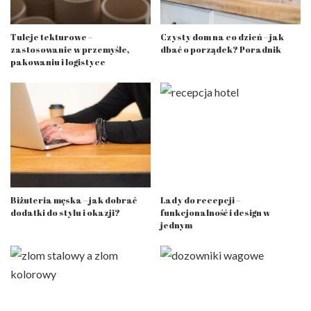
Tuleje tekturowe –
Czysty dom na co dzień – jak
zastosowanie w przemyśle,
dbać o porządek? Poradnik
pakowaniu i logistyce
Biżuteria męska – jak dobrać
Lady do recepcji –
dodatki do stylu i okazji?
funkcjonalność i design w
jednym