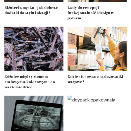
Biżuteria męska – jak dobrać
Lady do recepcji –
dodatki do stylu i okazji?
funkcjonalność i design w
jednym
Różnice między złomem
Gdzie stosowane są dozowniki
stalowym a kolorowym – co
wagowe?
warto wiedzieć