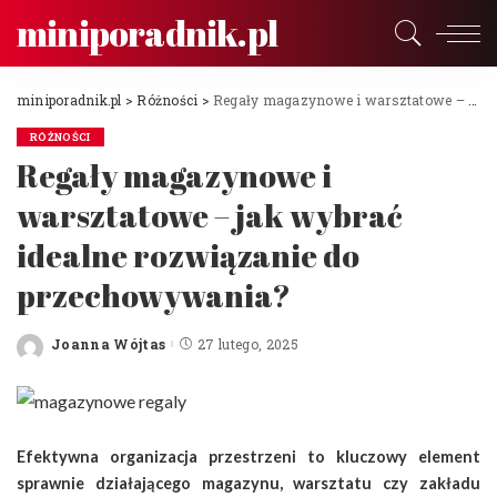
miniporadnik.pl
miniporadnik.pl
>
Różności
>
Regały magazynowe i warsztatowe – jak wybrać idealne rozwiązanie do przechowywania?
RÓŻNOŚCI
Regały magazynowe i
warsztatowe – jak wybrać
idealne rozwiązanie do
przechowywania?
Joanna Wójtas
27 lutego, 2025
Posted
by
Efektywna organizacja przestrzeni to kluczowy element
sprawnie działającego magazynu, warsztatu czy zakładu