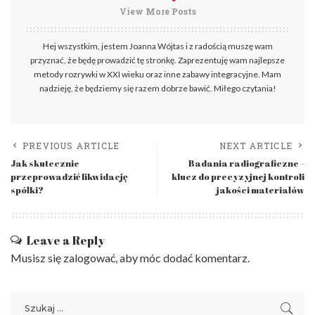
View More Posts
Hej wszystkim, jestem Joanna Wójtas i z radością muszę wam
przyznać, że będę prowadzić tę stronkę. Zaprezentuję wam najlepsze
metody rozrywki w XXI wieku oraz inne zabawy integracyjne. Mam
nadzieję, że będziemy się razem dobrze bawić. Miłego czytania!
PREVIOUS ARTICLE
NEXT ARTICLE
Jak skutecznie
Badania radiograficzne –
przeprowadzić likwidację
klucz do precyzyjnej kontroli
spółki?
jakości materiałów
Leave a Reply
Musisz się
zalogować
, aby móc dodać komentarz.