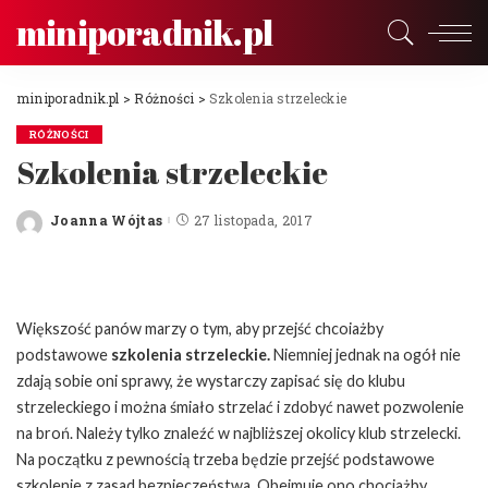
miniporadnik.pl
miniporadnik.pl
>
Różności
>
Szkolenia strzeleckie
RÓŻNOŚCI
Szkolenia strzeleckie
Joanna Wójtas
27 listopada, 2017
Posted
by
Większość panów marzy o tym, aby przejść chcoiażby
podstawowe
szkolenia strzeleckie.
Niemniej jednak na ogół nie
zdają sobie oni sprawy, że wystarczy zapisać się do klubu
strzeleckiego i można śmiało strzelać i zdobyć nawet pozwolenie
na broń. Należy tylko znaleźć w najbliższej okolicy klub strzelecki.
Na początku z pewnością trzeba będzie przejść podstawowe
szkolenie z zasad bezpieczeństwa. Obejmuje ono chociażby