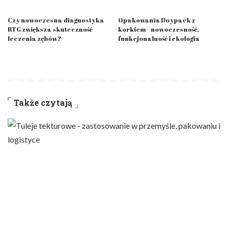
Czy nowoczesna diagnostyka
Opakowania Doypack z
RTG zwiększa skuteczność
korkiem – nowoczesność,
leczenia zębów?
funkcjonalność i ekologia
Także czytają