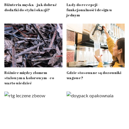
Biżuteria męska – jak dobrać
Lady do recepcji –
dodatki do stylu i okazji?
funkcjonalność i design w
jednym
Różnice między złomem
Gdzie stosowane są dozowniki
stalowym a kolorowym – co
wagowe?
warto wiedzieć