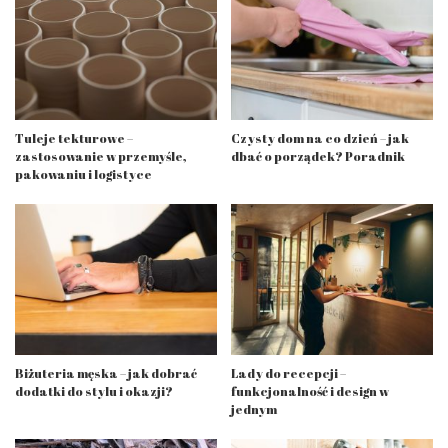
Tuleje tekturowe –
Czysty dom na co dzień – jak
zastosowanie w przemyśle,
dbać o porządek? Poradnik
pakowaniu i logistyce
Biżuteria męska – jak dobrać
Lady do recepcji –
dodatki do stylu i okazji?
funkcjonalność i design w
jednym