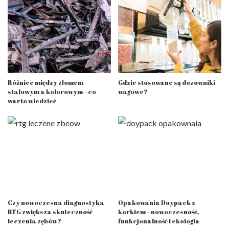
Różnice między złomem
Gdzie stosowane są dozowniki
stalowym a kolorowym – co
wagowe?
warto wiedzieć
Czy nowoczesna diagnostyka
Opakowania Doypack z
RTG zwiększa skuteczność
korkiem – nowoczesność,
leczenia zębów?
funkcjonalność i ekologia