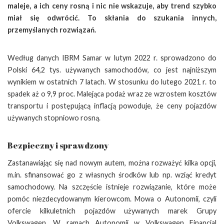
maleje, a ich ceny rosną i nic nie wskazuje, aby trend szybko
miał się odwrócić. To skłania do szukania innych,
przemyślanych rozwiązań.
Według danych IBRM Samar w lutym 2022 r. sprowadzono do
Polski 64,2 tys. używanych samochodów, co jest najniższym
wynikiem w ostatnich 7 latach. W stosunku do lutego 2021 r. to
spadek aż o 9,9 proc. Malejąca podaż wraz ze wzrostem kosztów
transportu i postępującą inflacją powoduje, że ceny pojazdów
używanych stopniowo rosną.
Bezpieczny i sprawdzony
Zastanawiając się nad nowym autem, można rozważyć kilka opcji,
m.in. sfinansować go z własnych środków lub np. wziąć kredyt
samochodowy. Na szczęście istnieje rozwiązanie, które może
pomóc niezdecydowanym kierowcom. Mowa o Autonomii, czyli
ofercie kilkuletnich pojazdów używanych marek Grupy
Volkswagen. W ramach Autonomii w Volkswagen Financial