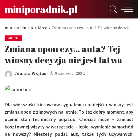
miniporadnik.pl
miniporadnik.pl
>
Moto
>
Zmiana opon czy… auta? Tej wiosny decyzja nie jest łatwa
MOTO
Zmiana opon czy… auta? Tej
wiosny decyzja nie jest łatwa
Joanna Wójtas
9 czerwca, 2022
Posted
by
Dla większości kierowców sygnałem o nadejściu wiosny jest
zmiana opon z zimowych na letnie. To też dobry moment, aby
ocenić stan techniczny pojazdu. Chociaż może – zamiast
kosztownej wizyty w warsztacie – lepiej wymienić samochód
na nowszy? Niestety podaż aut, także tych używanych,