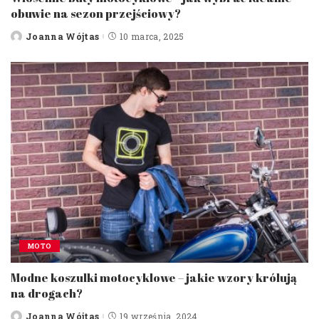
obuwie na sezon przejściowy?
Joanna Wójtas
10 marca, 2025
Posted
by
MOTO
Modne koszulki motocyklowe – jakie wzory królują
na drogach?
Joanna Wójtas
19 września, 2024