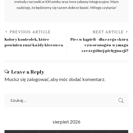
metody rozrywki w XXI wieku oraz inne zabawy integracyjne. Mam
nadzieję, że będziemy się razem dobrze bawić. Miłego czytania!
PREVIOUS ARTICLE
NEXT ARTICLE
Kolory kontrolek, które
Pies w kąpieli – dlaczego skóra
powinien znać każdy kierowca
czworonogów wymaga
szczególnej pielęgnacji?
Leave a Reply
Musisz się
zalogować
, aby móc dodać komentarz.
sierpień 2026