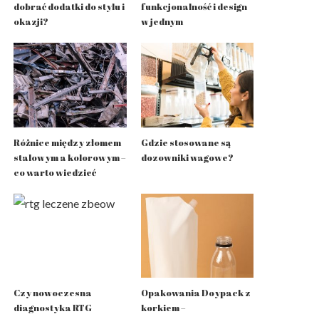
dobrać dodatki do stylu i
funkcjonalność i design
okazji?
w jednym
Różnice między złomem
Gdzie stosowane są
stalowym a kolorowym –
dozowniki wagowe?
co warto wiedzieć
Czy nowoczesna
Opakowania Doypack z
diagnostyka RTG
korkiem –