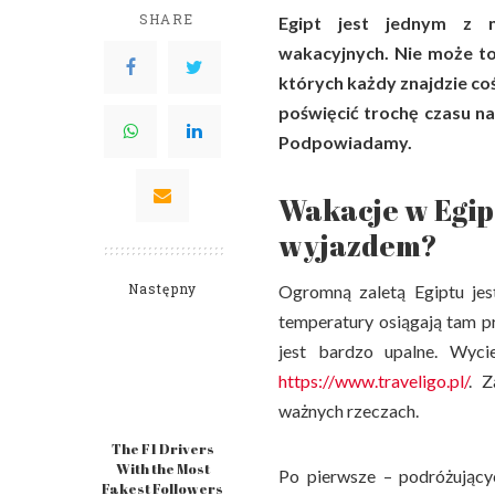
SHARE
Egipt jest jednym z n
wakacyjnych. Nie może to 
których każdy znajdzie coś
poświęcić trochę czasu n
Podpowiadamy.
Wakacje w Egip
wyjazdem?
Następny
Ogromną zaletą Egiptu jes
temperatury osiągają tam pr
jest bardzo upalne. Wyc
https://www.traveligo.pl/
. Z
ważnych rzeczach.
The F1 Drivers
With the Most
Po pierwsze – podróżujący
Fakest Followers