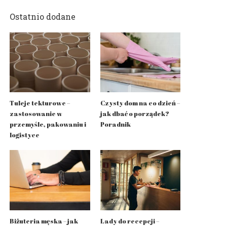
Ostatnio dodane
Tuleje tekturowe –
Czysty dom na co dzień –
zastosowanie w
jak dbać o porządek?
przemyśle, pakowaniu i
Poradnik
logistyce
Biżuteria męska – jak
Lady do recepcji –