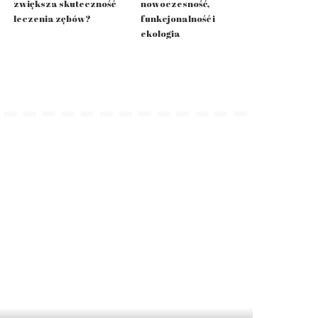
zwiększa skuteczność
nowoczesność,
leczenia zębów?
funkcjonalność i
ekologia