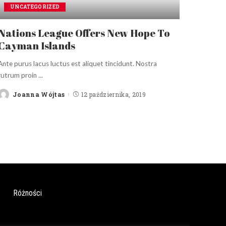
UNCATEGORIZED
Nations League Offers New Hope To
Cayman Islands
Ante purus lacus luctus est aliquet tincidunt. Nostra
rutrum proin
...
Joanna Wójtas
12 października, 2019
Posted
by
Różności