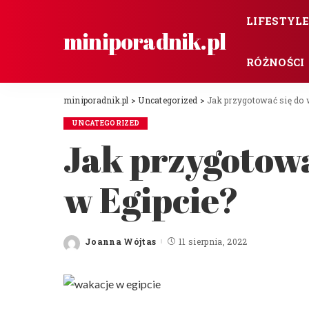
LIFESTYL
miniporadnik.pl
RÓŻNOŚCI
miniporadnik.pl
>
Uncategorized
>
Jak przygotować się do 
UNCATEGORIZED
Jak przygotowa
w Egipcie?
Joanna Wójtas
11 sierpnia, 2022
Posted
by