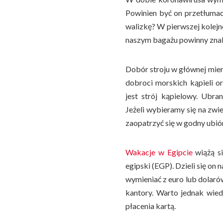
Powinien być on przetłumacz
walizkę? W pierwszej kolej
naszym bagażu powinny znaleź
Dobór stroju w głównej mier
dobroci morskich kąpieli
jest strój kąpielowy. Ubr
Jeżeli wybieramy się na zwi
zaopatrzyć się w godny ubiór
Wakacje w Egipcie
wiążą si
egipski (EGP). Dzieli się on
wymieniać z euro lub dolaró
kantory. Warto jednak wiedz
płacenia kartą.