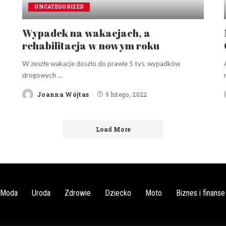
UNCATEGORIZED
Wypadek na wakacjach, a
rehabilitacja w nowym roku
W zeszłe wakacje doszło do prawie 5 tys. wypadków
drogowych
...
Joanna Wójtas
9 lutego, 2022
Posted
by
Load More
Moda
Uroda
Zdrowie
Dziecko
Moto
Biznes i finanse