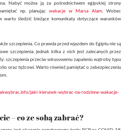
tna. Nabyć można ją za pośrednictwem egipskiej strony
amiętać np. planując
wakacje w Marsa Alam
. Wobec
ów warto śledzić bieżące komunikaty dotyczące warunków
akże szczepienia. Co prawda przed wjazdem do Egiptu nie są
e szczepienia, jednak kilka z nich jest zalecanych przez
eży: szczepienia przeciw wirusowemu zapaleniu wątroby typu
olio oraz tężcowi. Warto również pamiętać o zabezpieczeniu
rom.
jakwybrac.info/jaki-kierunek-wybrac-na-rodzinne-wakacje-
ie – co ze sobą zabrać?
agane jest okazanie negatywnego testu PCR na COVID-19.