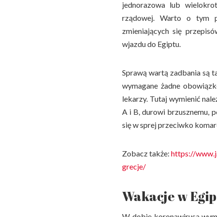
jednorazowa lub wielokro
rządowej. Warto o tym p
zmieniających się przepis
wjazdu do Egiptu.
Sprawą wartą zadbania są t
wymagane żadne obowiązkow
lekarzy. Tutaj wymienić nal
A i B, durowi brzusznemu, p
się w sprej przeciwko koma
Zobacz także:
https://www.
grecje/
Wakacje w Egipc
W dobie koronawirusa wym