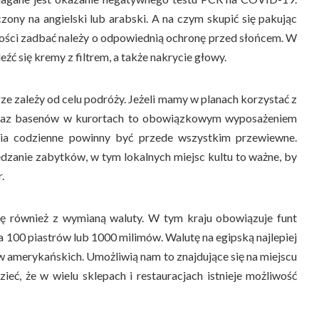
ony na angielski lub arabski. A na czym skupić się pakując
ności zadbać należy o odpowiednią ochronę przed słońcem. W
ć się kremy z filtrem, a także nakrycie głowy.
ze zależy od celu podróży. Jeżeli mamy w planach korzystać z
 oraz basenów w kurortach to obowiązkowym wyposażeniem
ania codzienne powinny być przede wszystkim przewiewne.
edzanie zabytków, w tym lokalnych miejsc kultu to ważne, by
.
ę również z wymianą waluty. W tym kraju obowiązuje funt
 na 100 piastrów lub 1000 milimów. Walutę na egipską najlepiej
w amerykańskich. Umożliwią nam to znajdujące się na miejscu
ieć, że w wielu sklepach i restauracjach istnieje możliwość