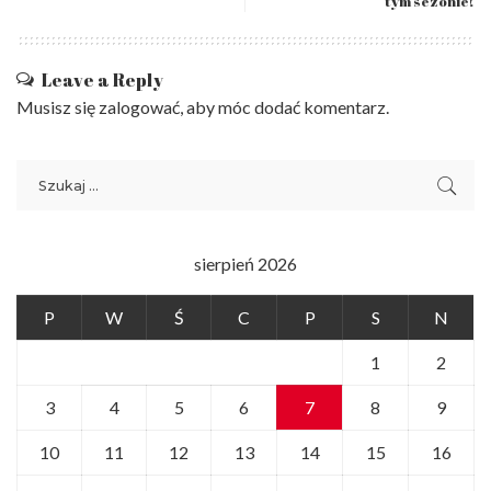
tym sezonie!
Leave a Reply
Musisz się
zalogować
, aby móc dodać komentarz.
sierpień 2026
P
W
Ś
C
P
S
N
1
2
3
4
5
6
7
8
9
10
11
12
13
14
15
16