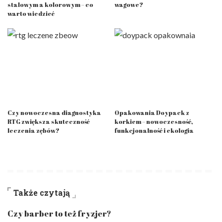
stalowym a kolorowym – co
wagowe?
warto wiedzieć
Czy nowoczesna diagnostyka
Opakowania Doypack z
RTG zwiększa skuteczność
korkiem – nowoczesność,
leczenia zębów?
funkcjonalność i ekologia
Także czytają
Czy barber to też fryzjer?