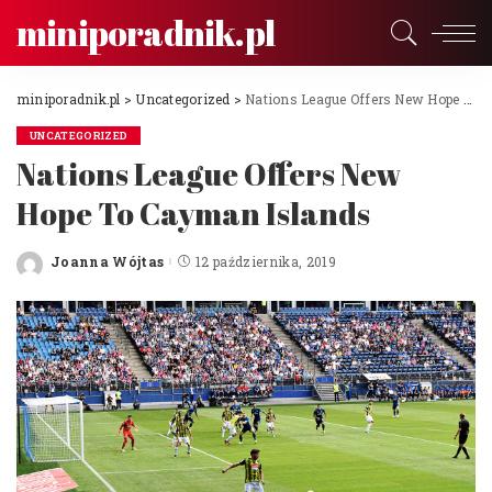
miniporadnik.pl
miniporadnik.pl
>
Uncategorized
>
Nations League Offers New Hope To Cayman Islands
UNCATEGORIZED
Nations League Offers New
Hope To Cayman Islands
Joanna Wójtas
12 października, 2019
Posted
by