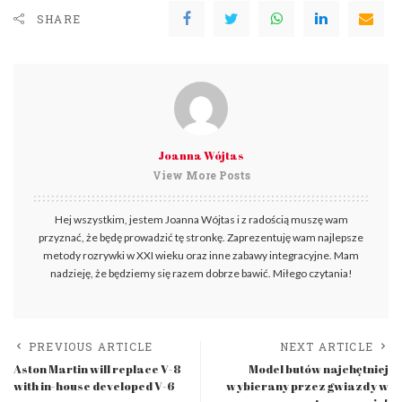
SHARE
Joanna Wójtas
View More Posts
Hej wszystkim, jestem Joanna Wójtas i z radością muszę wam
przyznać, że będę prowadzić tę stronkę. Zaprezentuję wam najlepsze
metody rozrywki w XXI wieku oraz inne zabawy integracyjne. Mam
nadzieję, że będziemy się razem dobrze bawić. Miłego czytania!
PREVIOUS ARTICLE
NEXT ARTICLE
Aston Martin will replace V-8
Model butów najchętniej
with in-house developed V-6
wybierany przez gwiazdy w