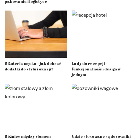
pakowaniu i logistyce
Biżuteria męska – jak dobrać
Lady do recepcji –
dodatki do stylu i okazji?
funkcjonalność i design w
jednym
Różnice między złomem
Gdzie stosowane są dozowniki