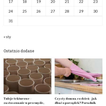
17
18
19
20
21
22
23
24
25
26
27
28
29
30
31
« sty
Ostatnio dodane
Tuleje tekturowe –
Czysty dom na co dzień – jak
zastosowanie w przemyśle,
dbać o porządek? Poradnik